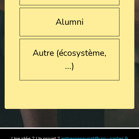
Alumni
Autre (écosystème,
...)
Une idée ? Un projet ?
entrepreneuriat@univ-nantes.fr